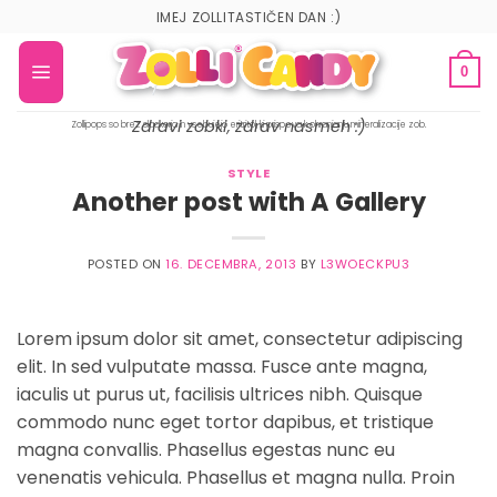
IMEJ ZOLLITASTIČEN DAN :)
0
Zdravi zobki, zdrav nasmeh :)
Zollipops so brez sladkorja in vsebujejo eritritol, ki prispeva k ohranjanju mineralizacije zob.
STYLE
Another post with A Gallery
POSTED ON
16. DECEMBRA, 2013
BY
L3WOECKPU3
Lorem ipsum dolor sit amet, consectetur adipiscing
elit. In sed vulputate massa. Fusce ante magna,
iaculis ut purus ut, facilisis ultrices nibh. Quisque
commodo nunc eget tortor dapibus, et tristique
magna convallis. Phasellus egestas nunc eu
venenatis vehicula. Phasellus et magna nulla. Proin