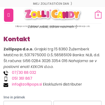
IMEJ ZOLLITASTIČEN DAN :)
0
Zdravi zobki, zdrav nasmeh :)
Zollipops so brez sladkorja in vsebujejo eritritol, ki prispeva k ohranjanju mineralizacije zob.
Kontakt
Zollipops d.o.o.
Grajski trg 15 8360 Žužemberk
Matična št.:5317975000 D.Š.:58585109 Banka: NLB, d.d.
Št.računa: SI56 0284 3026 3354 016
Nahajamo se v
poslovni enoti KEKON d.o.o.
07/30 88 032
051 361 867
info@zollipops.si
Ekskluzivni distributer
KONTAKTNA
Ime in priimek
FORMA
Ime
Priimek